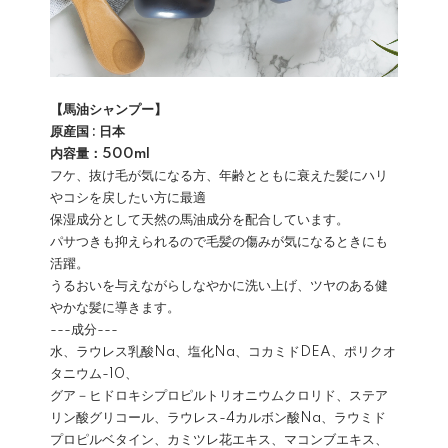
【馬油シャンプー】
原産国 : 日本
内容量：500ml
フケ、抜け毛が気になる方、年齢とともに衰えた髪にハリ
やコシを戻したい方に最適
保湿成分として天然の馬油成分を配合しています。
パサつきも抑えられるので毛髪の傷みが気になるときにも
活躍。
うるおいを与えながらしなやかに洗い上げ、ツヤのある健
やかな髪に導きます。
---成分---
水、ラウレス乳酸Na、塩化Na、コカミドDEA、ポリクオ
タニウム-10、
グア－ヒドロキシプロピルトリオニウムクロリド、ステア
リン酸グリコール、ラウレス-4カルボン酸Na、ラウミド
プロピルベタイン、カミツレ花エキス、マコンブエキス、