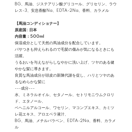
BG、馬油、ジステアリン酸グリコール、グリセリン、ラウ
レス-3、安息香酸Na、EDTA-2Na、香料、カラメル
【馬油コンディショナー】
原産国 : 日本
内容量：500ml
保湿成分として天然の馬油成分を配合しています。
パサつきも抑えられるので毛髪の傷みが気になるときにも
活躍。
うるおいを与えながらしなやかに洗い上げ、ツヤのある健
やかな髪に導きます。
良質な馬油成分が頭皮の新陳代謝を促し、ハリとツヤのあ
るなめらかな髪に
---成分---
水、ミネラルオイル、セタノール、セトリモニウムクロリ
ド、エタノール、
ベヘニルアルコール、ワセリン、マコンブエキス、カミツ
レ花エキス、アロエベラ液汁、
BG、馬油、メチルパラベン、EDTA-2Na、香料、カラメ
ル