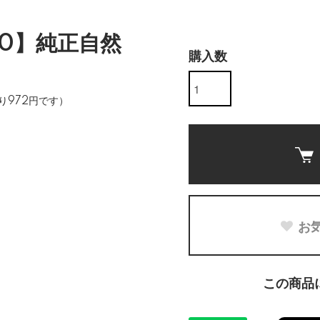
10】純正自然
購入数
）
り972円です）
お
この商品