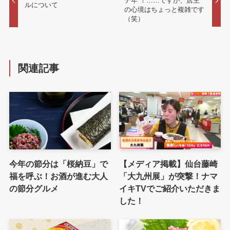
テ年”！……ですが、店主
ルについて
の心境はちょっと複雑です
（笑）
関連記事
今年の節分は「桜納豆」で
【メディア掲載】仙台藤崎
福を呼ぶ！お酒が進む大人
「大九州展」が突撃！ナマ
の節分グルメ
イキTVでご紹介いただきま
した！